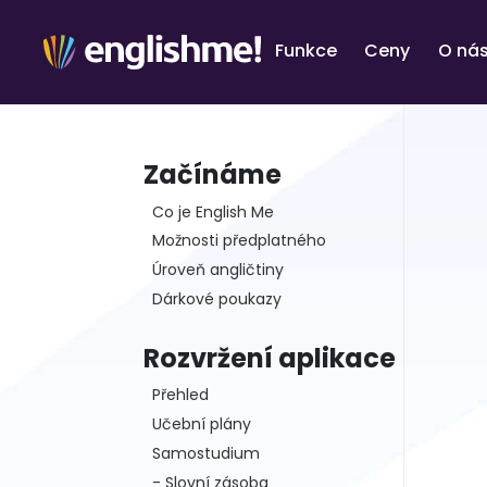
Funkce
Ceny
O ná
Začínáme
Co je English Me
Možnosti předplatného
Úroveň angličtiny
Dárkové poukazy
Rozvržení aplikace
Přehled
Učební plány
Samostudium
- Slovní zásoba