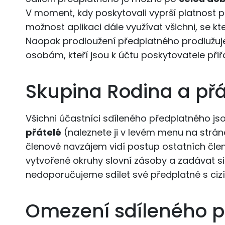
V moment, kdy poskytovali vyprší platnost p
možnost aplikaci dále využívat všichni, se kt
Naopak prodloužení předplatného prodlužuj
osobám, kteří jsou k účtu poskytovatele přiř
Skupina Rodina a přá
Všichni účastníci sdíleného předplatného js
přátelé
(naleznete ji v levém menu na stránc
členové navzájem vidí postup ostatních čle
vytvořené okruhy slovní zásoby a zadávat si
nedoporučujeme sdílet své předplatné s ciz
Omezení sdíleného 