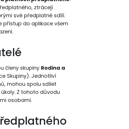
ředplatného, ztrácejí
erými své předplatné sdílí.
e přístup do aplikace všem
azeni.
telé
ou členy skupiny
Rodina a
e Skupiny). Jednotliví
nů, mohou spolu sdílet
 úkoly. Z tohoto důvodu
ími osobami.
předplatného