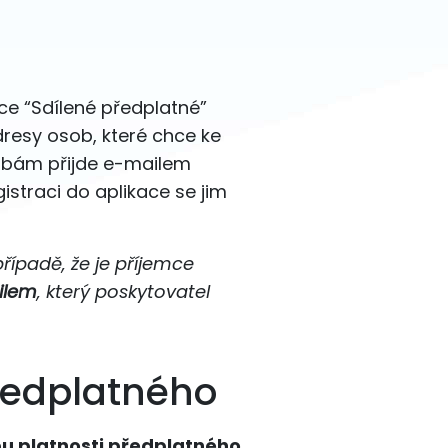
žce “Sdílené předplatné”
dresy osob, které chce ke
obám přijde e-mailem
istraci do aplikace se jim
řípadě, že je příjemce
ilem
, který poskytovatel
ředplatného
u platnosti předplatného
.