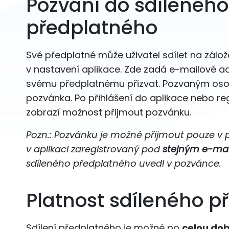
Pozvání do sdíleného
předplatného
Své předplatné může uživatel sdílet na zálo
v nastavení aplikace. Zde zadá e-mailové a
svému předplatnému přizvat. Pozvaným os
pozvánka. Po přihlášení do aplikace nebo reg
zobrazí možnost přijmout pozvánku.
Pozn.: Pozvánku je možné přijmout pouze v p
v aplikaci zaregistrovaný pod
stejným e-ma
sdíleného předplatného uvedl v pozvánce.
Platnost sdíleného p
Sdílení předplatného je možné po
celou dob