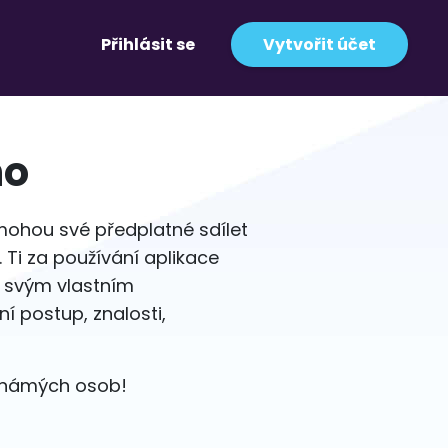
Přihlásit se
Vytvořit účet
ho
 mohou své předplatné sdílet
. Ti za používání aplikace
d svým vlastním
í postup, znalosti,
eznámých osob!