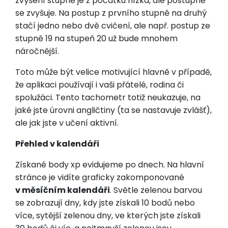
zvýšení stupně je z počátku nízká, ale postupně
se zvyšuje. Na postup z prvního stupně na druhý
stačí jedno nebo dvě cvičení, ale např. postup ze
stupně 19 na stupeň 20 už bude mnohem
náročnější.
Toto může být velice motivující hlavně v případě,
že aplikaci používají i vaši přátelé, rodina či
spolužáci. Tento tachometr totiž neukazuje, na
jaké jste úrovni angličtiny (ta se nastavuje zvlášť),
ale jak jste v učení aktivní.
Přehled v kalendáři
Získané body xp evidujeme po dnech. Na hlavní
stránce je vidíte graficky zakomponované
v měsíčním kalendáři
. Světle zelenou barvou
se zobrazují dny, kdy jste získali 10 bodů nebo
více, sytější zelenou dny, ve kterých jste získali