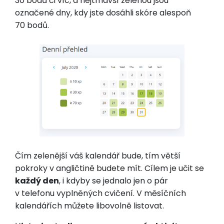
30 bodů či víc, a nejtmavší zelenou jsou
označené dny, kdy jste dosáhli skóre alespoň
70 bodů.
Čím zelenější váš kalendář bude, tím větší
pokroky v angličtině budete mít. Cílem je učit se
každý den
, i kdyby se jednalo jen o pár
v telefonu vyplněných cvičení. V měsíčních
kalendářích můžete libovolně listovat.