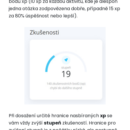
bodů xp (10 xp za každou aktivitu, kde je alespoň
jedna otázka zodpovězena dobře, případně 15 xp
za 80% úspěšnost nebo lepší).
Při dosažení určité hranice nasbíraných
xp
se
vám vždy zvýší
stupeň
zkušeností. Hranice pro