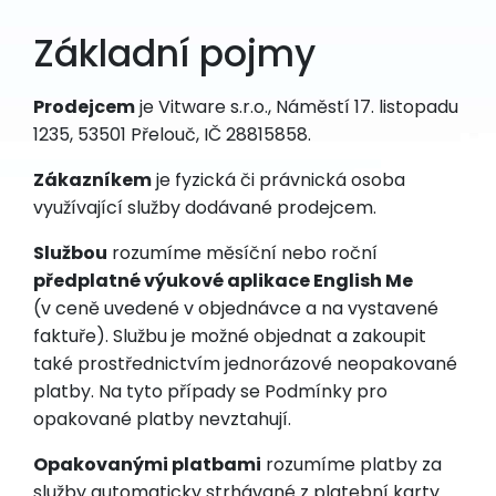
Základní pojmy
Prodejcem
je Vitware s.r.o., Náměstí 17. listopadu
1235, 53501 Přelouč, IČ 28815858.
Zákazníkem
je fyzická či právnická osoba
využívající služby dodávané prodejcem.
Službou
rozumíme měsíční nebo roční
předplatné výukové aplikace English Me
(v ceně uvedené v objednávce a na vystavené
faktuře). Službu je možné objednat a zakoupit
také prostřednictvím jednorázové neopakované
platby. Na tyto případy se Podmínky pro
opakované platby nevztahují.
Opakovanými platbami
rozumíme platby za
služby automaticky strhávané z platební karty