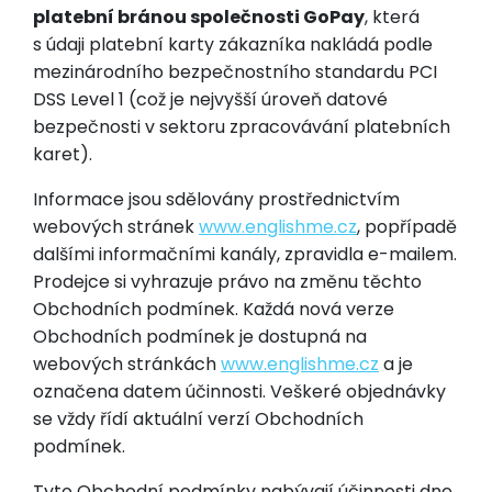
platební bránou společnosti GoPay
, která
s údaji platební karty zákazníka nakládá podle
mezinárodního bezpečnostního standardu PCI
DSS Level 1 (což je nejvyšší úroveň datové
bezpečnosti v sektoru zpracovávání platebních
karet).
Informace jsou sdělovány prostřednictvím
webových stránek
www.englishme.cz
, popřípadě
dalšími informačními kanály, zpravidla e-mailem.
Prodejce si vyhrazuje právo na změnu těchto
Obchodních podmínek. Každá nová verze
Obchodních podmínek je dostupná na
webových stránkách
www.englishme.cz
a je
označena datem účinnosti. Veškeré objednávky
se vždy řídí aktuální verzí Obchodních
podmínek.
Tyto Obchodní podmínky nabývají účinnosti dne