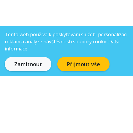
Tento web používá k poskytování služeb, personalizaci
reklam a analýze návštěvnosti soubory cookie.
Další
informace
Zamítnout
Přijmout vše