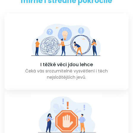
mírně i středně pokročilé
I těžké věci jdou lehce
Čeká vás srozumitelné vysvětlení i těch
nejsložitějších jevů.