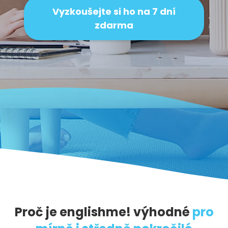
Vyzkoušejte si ho na 7 dní
zdarma
Proč je
english
me
!
výhodné
pro