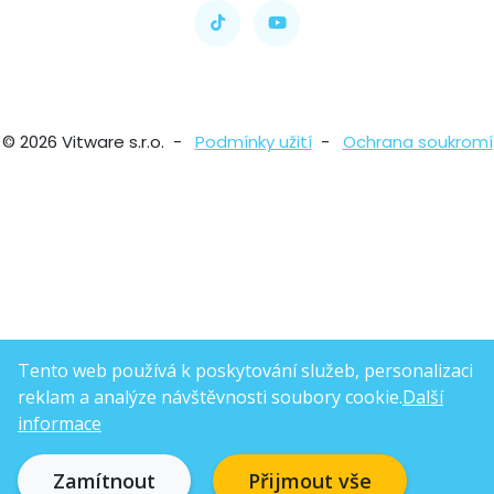
© 2026 Vitware s.r.o. -
Podmínky užití
-
Ochrana soukromí
Tento web používá k poskytování služeb, personalizaci
reklam a analýze návštěvnosti soubory cookie.
Další
informace
Zamítnout
Přijmout vše