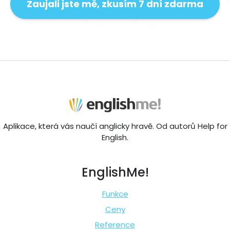
Zaujali jste mě, zkusím 7 dní zdarma
Aplikace, která vás naučí anglicky hravě. Od autorů Help for
English.
EnglishMe!
Funkce
Ceny
Reference