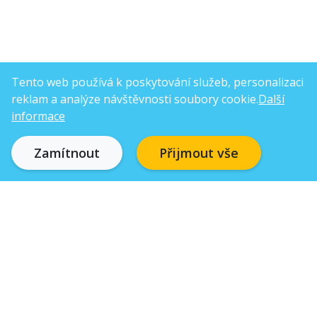
Tento web používá k poskytování služeb, personalizaci
reklam a analýze návštěvnosti soubory cookie.
Další
informace
Zamítnout
Přijmout vše