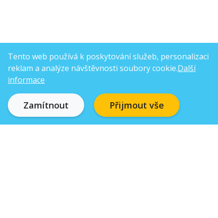
Tento web používá k poskytování služeb, personalizaci
reklam a analýze návštěvnosti soubory cookie.
Další
informace
Zamítnout
Přijmout vše