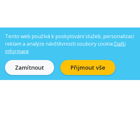
Tento web používá k poskytování služeb, personalizaci
reklam a analýze návštěvnosti soubory cookie.
Další
informace
Zamítnout
Přijmout vše