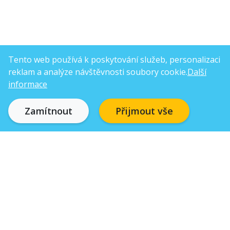
Tento web používá k poskytování služeb, personalizaci
reklam a analýze návštěvnosti soubory cookie.
Další
informace
Zamítnout
Přijmout vše