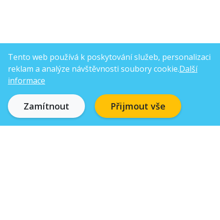
Tento web používá k poskytování služeb, personalizaci
reklam a analýze návštěvnosti soubory cookie.
Další
informace
Zamítnout
Přijmout vše