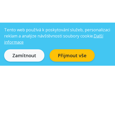
Tento web používá k poskytování služeb, personalizaci
reklam a analýze návštěvnosti soubory cookie.
Další
informace
Zamítnout
Přijmout vše