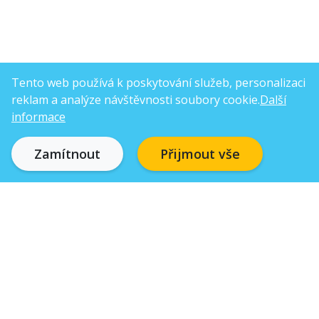
Tento web používá k poskytování služeb, personalizaci
reklam a analýze návštěvnosti soubory cookie.
Další
informace
Zamítnout
Přijmout vše