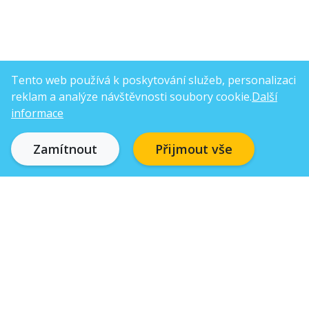
Tento web používá k poskytování služeb, personalizaci
reklam a analýze návštěvnosti soubory cookie.
Další
informace
Zamítnout
Přijmout vše