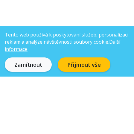
Tento web používá k poskytování služeb, personalizaci
reklam a analýze návštěvnosti soubory cookie.
Další
informace
Zamítnout
Přijmout vše