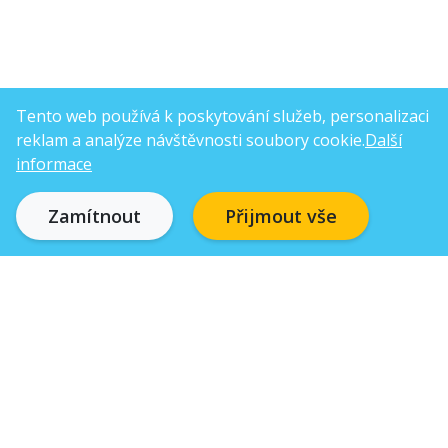
Tento web používá k poskytování služeb, personalizaci
reklam a analýze návštěvnosti soubory cookie.
Další
informace
Zamítnout
Přijmout vše