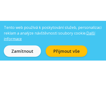
Tento web používá k poskytování služeb, personalizaci
reklam a analýze návštěvnosti soubory cookie.
Další
informace
Zamítnout
Přijmout vše