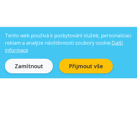
Tento web používá k poskytování služeb, personalizaci
reklam a analýze návštěvnosti soubory cookie.
Další
informace
Zamítnout
Přijmout vše