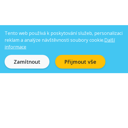
Tento web používá k poskytování služeb, personalizaci
reklam a analýze návštěvnosti soubory cookie.
Další
informace
Zamítnout
Přijmout vše