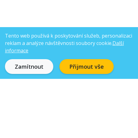
Tento web používá k poskytování služeb, personalizaci
reklam a analýze návštěvnosti soubory cookie.
Další
informace
Zamítnout
Přijmout vše