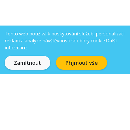
Tento web používá k poskytování služeb, personalizaci
reklam a analýze návštěvnosti soubory cookie.
Další
informace
Zamítnout
Přijmout vše