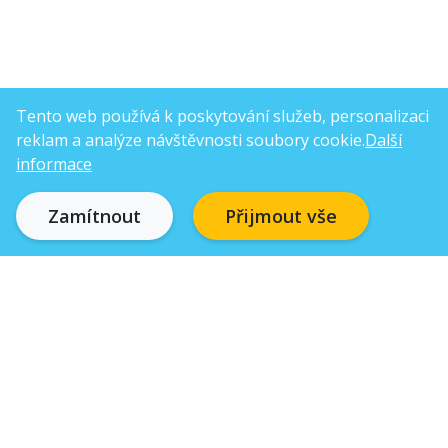
Tento web používá k poskytování služeb, personalizaci
reklam a analýze návštěvnosti soubory cookie.
Další
informace
Zamítnout
Přijmout vše