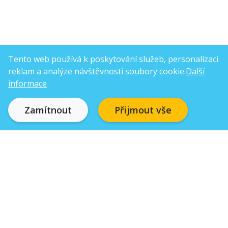
Tento web používá k poskytování služeb, personalizaci
reklam a analýze návštěvnosti soubory cookie.
Další
informace
Zamítnout
Přijmout vše