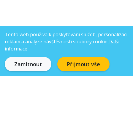
Tento web používá k poskytování služeb, personalizaci
reklam a analýze návštěvnosti soubory cookie.
Další
informace
Zamítnout
Přijmout vše