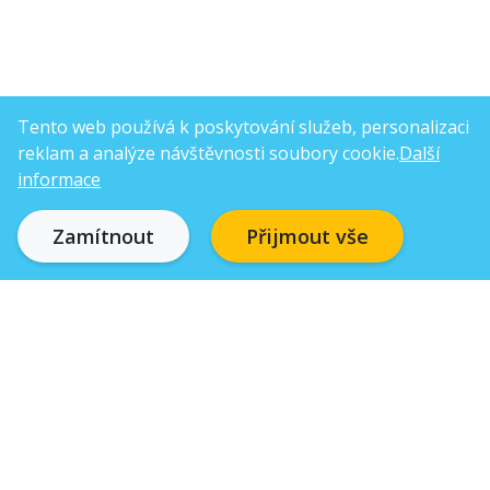
Tento web používá k poskytování služeb, personalizaci
reklam a analýze návštěvnosti soubory cookie.
Další
informace
Zamítnout
Přijmout vše