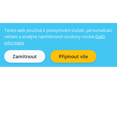
Tento web používá k poskytování služeb, personalizaci
reklam a analýze návštěvnosti soubory cookie.
Další
informace
Zamítnout
Přijmout vše