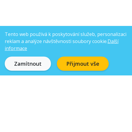
Tento web používá k poskytování služeb, personalizaci
reklam a analýze návštěvnosti soubory cookie.
Další
informace
Zamítnout
Přijmout vše