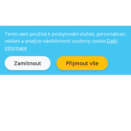
Tento web používá k poskytování služeb, personalizaci
reklam a analýze návštěvnosti soubory cookie.
Další
informace
Zamítnout
Přijmout vše