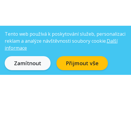
Tento web používá k poskytování služeb, personalizaci
reklam a analýze návštěvnosti soubory cookie.
Další
informace
Zamítnout
Přijmout vše