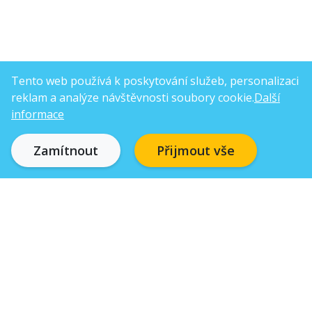
Tento web používá k poskytování služeb, personalizaci
reklam a analýze návštěvnosti soubory cookie.
Další
informace
Zamítnout
Přijmout vše