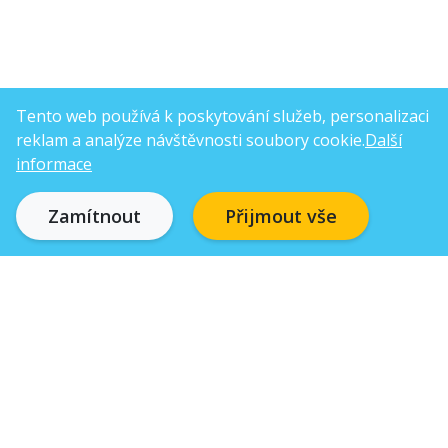
Tento web používá k poskytování služeb, personalizaci
reklam a analýze návštěvnosti soubory cookie.
Další
informace
Zamítnout
Přijmout vše