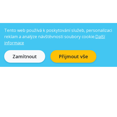
Tento web používá k poskytování služeb, personalizaci
reklam a analýze návštěvnosti soubory cookie.
Další
informace
Zamítnout
Přijmout vše