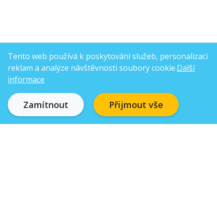
Tento web používá k poskytování služeb, personalizaci
reklam a analýze návštěvnosti soubory cookie.
Další
informace
Zamítnout
Přijmout vše