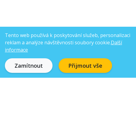
Tento web používá k poskytování služeb, personalizaci
reklam a analýze návštěvnosti soubory cookie.
Další
informace
Zamítnout
Přijmout vše