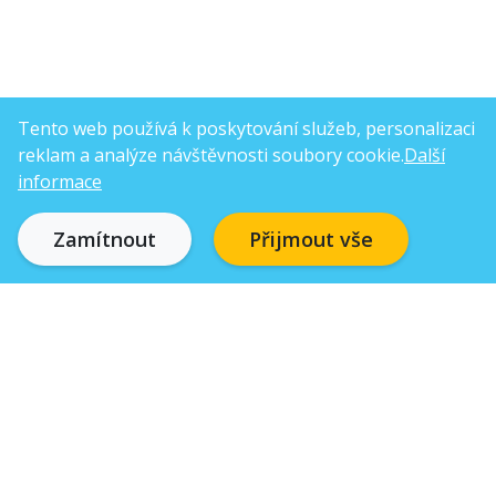
Tento web používá k poskytování služeb, personalizaci
reklam a analýze návštěvnosti soubory cookie.
Další
informace
Zamítnout
Přijmout vše