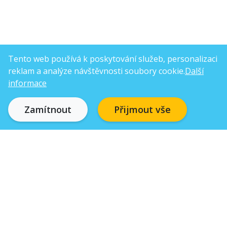
Tento web používá k poskytování služeb, personalizaci
reklam a analýze návštěvnosti soubory cookie.
Další
informace
Zamítnout
Přijmout vše